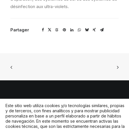
désinfection aux ultra-violets.
Partager
© 2026 Jorge Canet SL. Todos los derechos
Este sitio web utiliza cookies y/o tecnologías similares, propias
y de terceros, con fines analíticos y para mostrar publicidad
reservados
personaliza en base a un perfil elaborado a partir de hábitos
de navegación. En este momento se encuentran activas las
cookies técnicas, que son las estrictamente necesarias para la