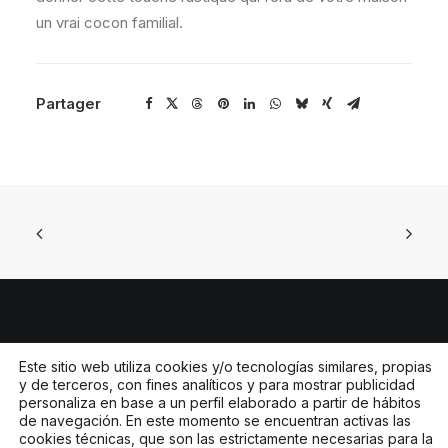
un vrai cocon familial.
Partager
© 2026 Jorge Canet SL. Todos los derechos
Este sitio web utiliza cookies y/o tecnologías similares, propias
y de terceros, con fines analíticos y para mostrar publicidad
reservados
personaliza en base a un perfil elaborado a partir de hábitos
de navegación. En este momento se encuentran activas las
cookies técnicas, que son las estrictamente necesarias para la